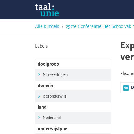
Skip
Taalunie
to
content
HSN-
Alle bundels
25ste Conferentie Het Schoolvak 
archief
Exp
Labels
ver
doelgroep
Elisab
NT1-leerlingen
domein
D
leesonderwijs
land
Nederland
onderwijstype