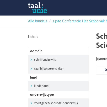
Skip
Taalunie
to
content
HSN-
Alle bundels
25ste Conferentie Het Schoolvak 
archief
Sch
Labels
Sc
domein
Joanne
schrijfonderwijs
taal bij andere vakken
D
land
Nederland
onderwijstype
voortgezet/secundair onderwijs