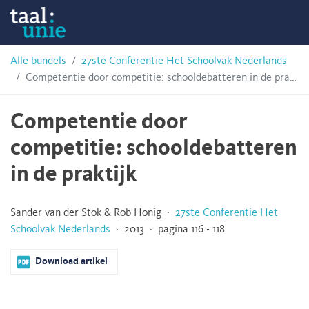
Skip
Taalunie
to
content
HSN-
Alle bundels
27ste Conferentie Het Schoolvak Nederlands
Competentie door competitie: schooldebatteren in de praktijk
archief
Competentie door
competitie: schooldebatteren
in de praktijk
Sander van der Stok & Rob Honig ·
27ste Conferentie Het
Schoolvak Nederlands
· 2013 · pagina 116 - 118
Download artikel