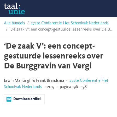
Skip
Taalunie
to
content
HSN-
Alle bundels
27ste Conferentie Het Schoolvak Nederlands
'De zaak V': een concept-gestuurde lessenreeks over De Burggravin van Vergi
archief
‘De zaak V’: een concept-
gestuurde lessenreeks over
De Burggravin van Vergi
Erwin Mantingh & Frank Brandsma ·
27ste Conferentie Het
Schoolvak Nederlands
· 2013 · pagina 196 - 198
Download artikel