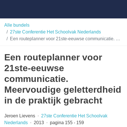
Skip
Taalunie
to
content
HSN-
Alle bundels
27ste Conferentie Het Schoolvak Nederlands
archief
Een routeplanner voor 21ste-eeuwse communicatie. Meervoudige geletterdheid in de praktijk gebracht
Een routeplanner voor
21ste-eeuwse
communicatie.
Meervoudige geletterdheid
in de praktijk gebracht
Jeroen Lievens ·
27ste Conferentie Het Schoolvak
Nederlands
· 2013 · pagina 155 - 159