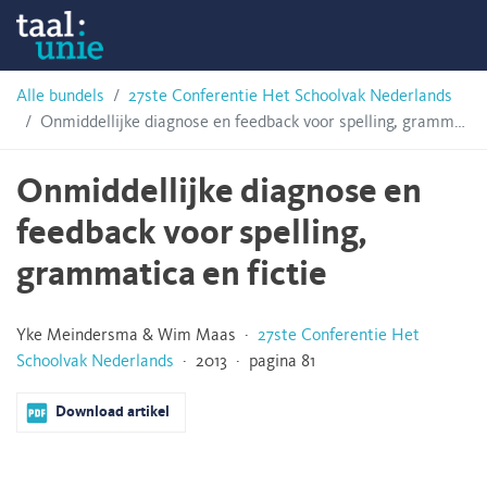
Skip
Taalunie
to
content
HSN-
Alle bundels
27ste Conferentie Het Schoolvak Nederlands
Onmiddellijke diagnose en feedback voor spelling, grammatica en fictie
archief
Onmiddellijke diagnose en
feedback voor spelling,
grammatica en fictie
Yke Meindersma & Wim Maas ·
27ste Conferentie Het
Schoolvak Nederlands
· 2013 · pagina 81
Download artikel