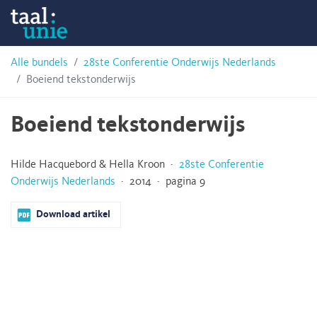
Skip
Taalunie
to
content
HSN-
Alle bundels
28ste Conferentie Onderwijs Nederlands
Boeiend tekstonderwijs
archief
Boeiend tekstonderwijs
Hilde Hacquebord & Hella Kroon ·
28ste Conferentie
Onderwijs Nederlands
· 2014 · pagina 9
Download artikel