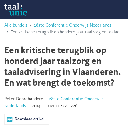
Skip
Taalunie
to
content
HSN-
Alle bundels
28ste Conferentie Onderwijs Nederlands
Een kritische terugblik op honderd jaar taalzorg en taaladvisering in Vlaanderen. En wat brengt de toekomst?
archief
Een kritische terugblik op
honderd jaar taalzorg en
taaladvisering in Vlaanderen.
En wat brengt de toekomst?
Peter Debrabandere ·
28ste Conferentie Onderwijs
Nederlands
· 2014 · pagina 222 - 226
Download artikel