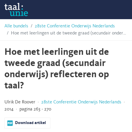
Skip
Taalunie
to
content
HSN-
Alle bundels
28ste Conferentie Onderwijs Nederlands
Hoe met leerlingen uit de tweede graad (secundair onderwijs) reflecteren op taal?
archief
Hoe met leerlingen uit de
tweede graad (secundair
onderwijs) reflecteren op
taal?
Ulrik De Roover ·
28ste Conferentie Onderwijs Nederlands
·
2014 · pagina 263 - 270
Download artikel