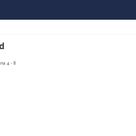
id
na 4 - 8