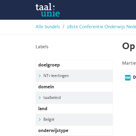
Skip
Taalunie
to
content
HSN-
Alle bundels
28ste Conferentie Onderwijs Ned
archief
Op 
Labels
Marti
doelgroep
NT1-leerlingen
D
domein
taalbeleid
land
België
onderwijstype