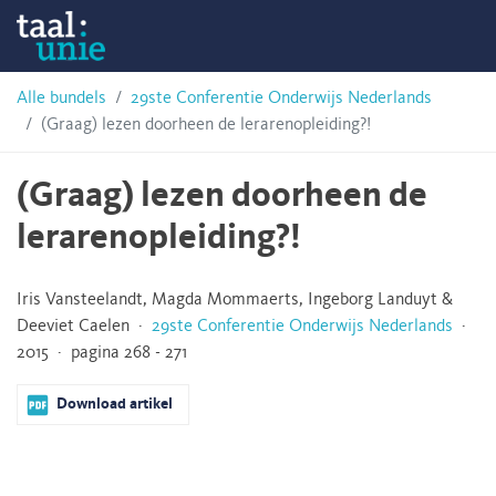
Skip
Taalunie
to
content
HSN-
Alle bundels
29ste Conferentie Onderwijs Nederlands
(Graag) lezen doorheen de lerarenopleiding?!
archief
(Graag) lezen doorheen de
lerarenopleiding?!
Iris Vansteelandt, Magda Mommaerts, Ingeborg Landuyt &
Deeviet Caelen ·
29ste Conferentie Onderwijs Nederlands
·
2015 · pagina 268 - 271
Download artikel