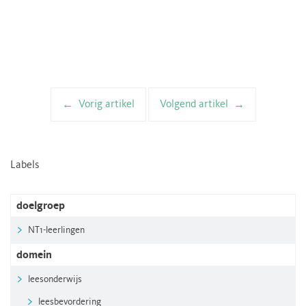
Vorig artikel
Volgend artikel
Artikelnavigatie
Labels
doelgroep
NT1-leerlingen
domein
leesonderwijs
leesbevordering