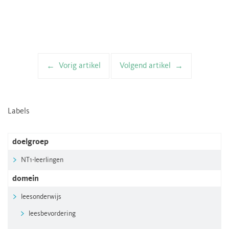
Vorig artikel
Volgend artikel
Artikelnavigatie
Labels
doelgroep
NT1-leerlingen
domein
leesonderwijs
leesbevordering