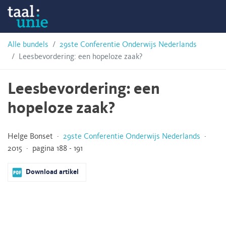
Skip
Taalunie
to
content
HSN-
Alle bundels
29ste Conferentie Onderwijs Nederlands
Leesbevordering: een hopeloze zaak?
archief
Leesbevordering: een
hopeloze zaak?
Helge Bonset ·
29ste Conferentie Onderwijs Nederlands
·
2015 · pagina 188 - 191
Download artikel