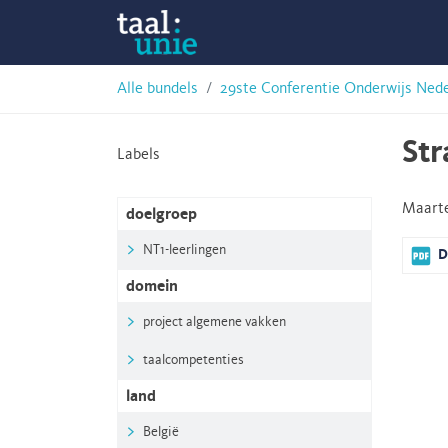
Skip
Taalunie
to
content
HSN-
Alle bundels
29ste Conferentie Onderwijs Ned
archief
Str
Labels
Maart
doelgroep
NT1-leerlingen
D
domein
project algemene vakken
taalcompetenties
land
België