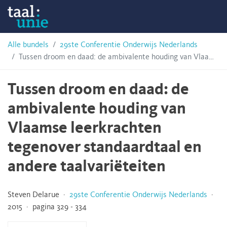
Skip
Taalunie
to
content
HSN-
Alle bundels
29ste Conferentie Onderwijs Nederlands
Tussen droom en daad: de ambivalente houding van Vlaamse leerkrachten tegenover standaardtaal en andere taalvariëteiten
archief
Tussen droom en daad: de
ambivalente houding van
Vlaamse leerkrachten
tegenover standaardtaal en
andere taalvariëteiten
Steven Delarue ·
29ste Conferentie Onderwijs Nederlands
·
2015 · pagina 329 - 334