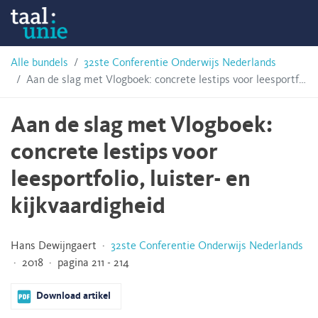
Skip
Taalunie
to
content
HSN-
Alle bundels
32ste Conferentie Onderwijs Nederlands
Aan de slag met Vlogboek: concrete lestips voor leesportfolio, luister- en kijkvaardigheid
archief
Aan de slag met Vlogboek:
concrete lestips voor
leesportfolio, luister- en
kijkvaardigheid
Hans Dewijngaert ·
32ste Conferentie Onderwijs Nederlands
· 2018 · pagina 211 - 214
Download artikel