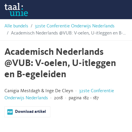
Skip
Taalunie
to
content
HSN-
Alle bundels
32ste Conferentie Onderwijs Nederlands
Academisch Nederlands @VUB: V-oelen, U-itleggen en B-egeleiden
archief
Academisch Nederlands
@VUB: V-oelen, U-itleggen
en B-egeleiden
Canigia Mestdagh & Inge De Cleyn ·
32ste Conferentie
Onderwijs Nederlands
· 2018 · pagina 182 - 187
Download artikel