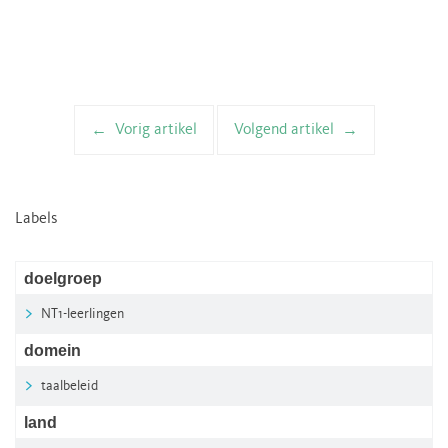
Vorig artikel
Volgend artikel
Artikelnavigatie
Labels
doelgroep
NT1-leerlingen
domein
taalbeleid
land