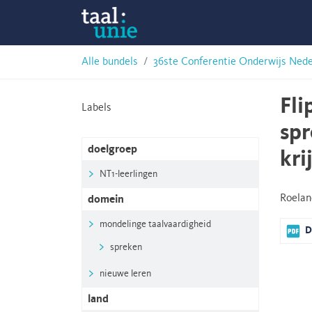
Skip
Taalunie
to
content
HSN-
Alle bundels
36ste Conferentie Onderwijs Ned
archief
Fli
Labels
spr
doelgroep
kri
NT1-leerlingen
Roela
domein
mondelinge taalvaardigheid
D
spreken
nieuwe leren
land