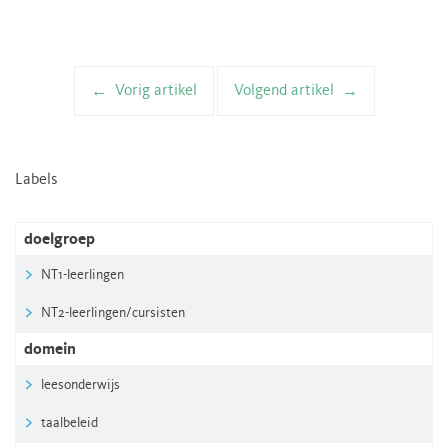
Vorig artikel
Volgend artikel
Artikelnavigatie
Labels
doelgroep
NT1-leerlingen
NT2-leerlingen/cursisten
domein
leesonderwijs
taalbeleid