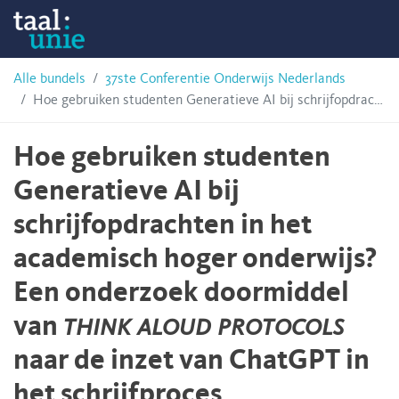
Skip
Taalunie
to
content
HSN-
Alle bundels
37ste Conferentie Onderwijs Nederlands
Hoe gebruiken studenten Generatieve AI bij schrijfopdrachten in het academisch hoger onderwijs? Een onderzoek doormiddel van
archief
Hoe gebruiken studenten
Generatieve AI bij
schrijfopdrachten in het
academisch hoger onderwijs?
Een onderzoek doormiddel
van
think aloud protocols
naar de inzet van ChatGPT in
het schrijfproces