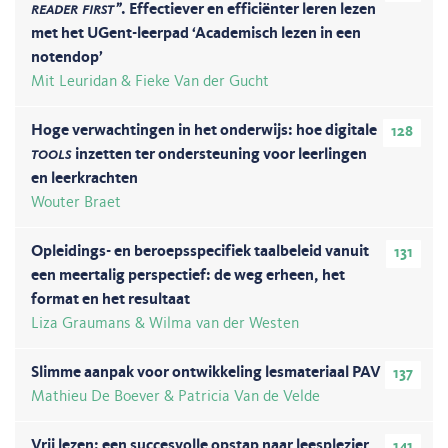
reader first”
. Effectiever en efficiënter leren lezen
met het UGent-leerpad ‘Academisch lezen in een
notendop’
Mit Leuridan & Fieke Van der Gucht
Hoge verwachtingen in het onderwijs: hoe digitale
128
tools
inzetten ter ondersteuning voor leerlingen
en leerkrachten
Wouter Braet
Opleidings- en beroepsspecifiek taalbeleid vanuit
131
een meertalig perspectief: de weg erheen, het
format en het resultaat
Liza Graumans & Wilma van der Westen
Slimme aanpak voor ontwikkeling lesmateriaal PAV
137
Mathieu De Boever & Patricia Van de Velde
Vrij lezen: een succesvolle opstap naar leesplezier
141