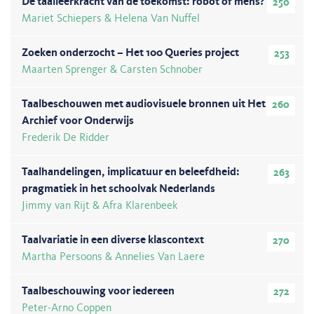
De taalleerkracht van de toekomst: robot of mens?
250
Mariet Schiepers & Helena Van Nuffel
Zoeken onderzocht – Het 100 Queries project
253
Maarten Sprenger & Carsten Schnober
Taalbeschouwen met audiovisuele bronnen uit Het
260
Archief voor Onderwijs
Frederik De Ridder
Taalhandelingen, implicatuur en beleefdheid:
263
pragmatiek in het schoolvak Nederlands
Jimmy van Rijt & Afra Klarenbeek
Taalvariatie in een diverse klascontext
270
Martha Persoons & Annelies Van Laere
Taalbeschouwing voor iedereen
272
Peter-Arno Coppen