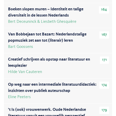
Boeken slopen muren – Identiteit en talige
164
diversiteit in de lessen Nederlands
Bert Deceuninck & Liesbeth Ghesquière
Van Bobbejaan tot Bazart: Nederlandstalige
167
popmuziek zet aan tot (literair) leren
Bart Goossens
Creatief schrijven als opstap naar literatuur en
171
leesplezier
Hilde Van Cauteren
Op weg naar een intermediale literatuurdidactiek:
174
inzichten over publiek auteurschap
Eline Peeters
’t Is (ook) vrouwenwerk. Oude Nederlandse
179