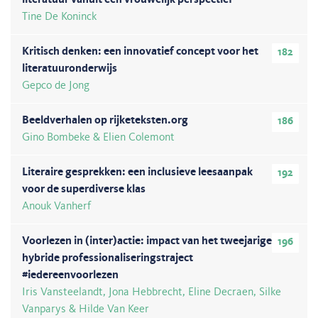
literatuur vanuit een vrouwelijk perspectief
Tine De Koninck
Kritisch denken: een innovatief concept voor het
182
literatuuronderwijs
Gepco de Jong
Beeldverhalen op rijketeksten.org
186
Gino Bombeke & Elien Colemont
Literaire gesprekken: een inclusieve leesaanpak
192
voor de superdiverse klas
Anouk Vanherf
Voorlezen in (inter)actie: impact van het tweejarige
196
hybride professionaliseringstraject
#iedereenvoorlezen
Iris Vansteelandt, Jona Hebbrecht, Eline Decraen, Silke
Vanparys & Hilde Van Keer