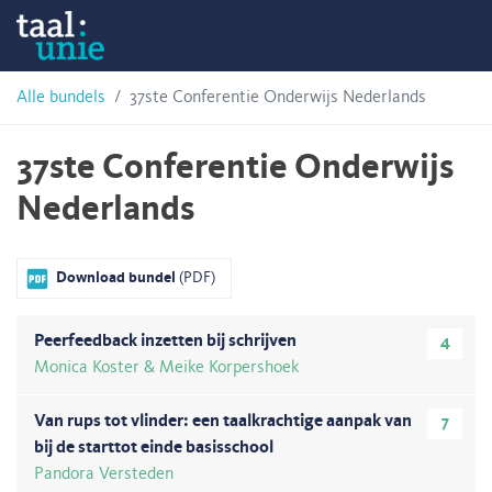
Skip
Taalunie
to
content
HSN-
Alle bundels
37ste Conferentie Onderwijs Nederlands
archief
37ste Conferentie Onderwijs
Nederlands
Download bundel
(PDF)
Peerfeedback inzetten bij schrijven
4
Monica Koster & Meike Korpershoek
Van rups tot vlinder: een taalkrachtige aanpak van
7
bij de starttot einde basisschool
Pandora Versteden