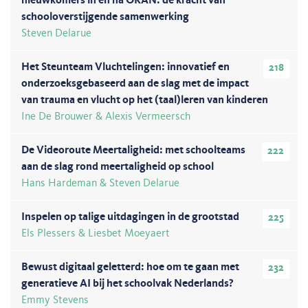
nieuwkomers in en na OKAN: de kracht van
schooloverstijgende samenwerking
Steven Delarue
Het Steunteam Vluchtelingen: innovatief en
218
onderzoeksgebaseerd aan de slag met de impact
van trauma en vlucht op het (taal)leren van kinderen
Ine De Brouwer & Alexis Vermeersch
De Videoroute Meertaligheid: met schoolteams
222
aan de slag rond meertaligheid op school
Hans Hardeman & Steven Delarue
Inspelen op talige uitdagingen in de grootstad
225
Els Plessers & Liesbet Moeyaert
Bewust digitaal geletterd: hoe om te gaan met
232
generatieve AI bij het schoolvak Nederlands?
Emmy Stevens