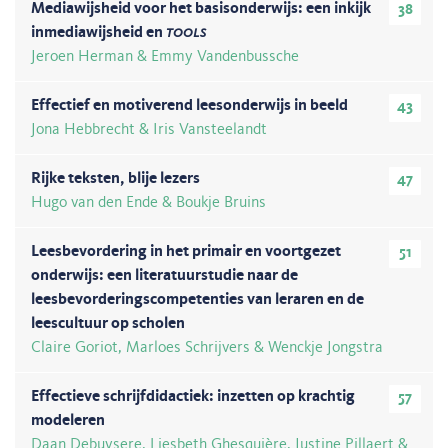
Mediawijsheid voor het basisonderwijs: een inkijk
38
inmediawijsheid en
tools
Jeroen Herman & Emmy Vandenbussche
Effectief en motiverend leesonderwijs in beeld
43
Jona Hebbrecht & Iris Vansteelandt
Rijke teksten, blije lezers
47
Hugo van den Ende & Boukje Bruins
Leesbevordering in het primair en voortgezet
51
onderwijs: een literatuurstudie naar de
leesbevorderingscompetenties van leraren en de
leescultuur op scholen
Claire Goriot, Marloes Schrijvers & Wenckje Jongstra
Effectieve schrijfdidactiek: inzetten op krachtig
57
modeleren
Daan Debuysere, Liesbeth Ghesquière, Justine Pillaert &