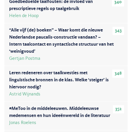
Goedbedoelde taalfouten: de invloed van
340
prescriptieve regels op taalgebruik
Helen de Hoop
“Alle vijf (de) boeken” – Waar komt die nieuwe
343
Nederlandse paucalis-constructie vandaan? –
Intern taalcontact en syntactische structuur van het
‘weinigvoud’
Gertjan Postma
Leren redeneren over taalkwesties met
348
linguïstische bronnen in de klas. Welke ‘steiger’ is
hiervoor nodig?
Astrid Wijnands
#MeToo in de middeleeuwen. Middeleeuwse
352
medemensen en hun ideeënwereld in de literatuur
Jonas Roelens