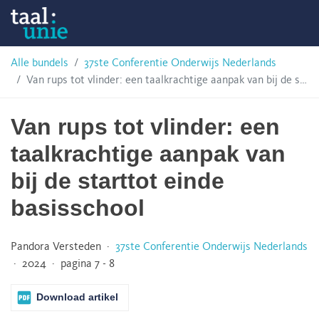
Skip
Taalunie
to
content
HSN-
Alle bundels
37ste Conferentie Onderwijs Nederlands
Van rups tot vlinder: een taalkrachtige aanpak van bij de starttot einde basisschool
archief
Van rups tot vlinder: een
taalkrachtige aanpak van
bij de starttot einde
basisschool
Pandora Versteden ·
37ste Conferentie Onderwijs Nederlands
· 2024 · pagina 7 - 8
Download artikel