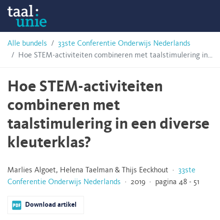
Skip
Taalunie
to
content
HSN-
Alle bundels
33ste Conferentie Onderwijs Nederlands
Hoe STEM-activiteiten combineren met taalstimulering in een diverse kleuterklas?
archief
Hoe STEM-activiteiten
combineren met
taalstimulering in een diverse
kleuterklas?
Marlies Algoet, Helena Taelman & Thijs Eeckhout ·
33ste
Conferentie Onderwijs Nederlands
· 2019 · pagina 48 - 51
Download artikel