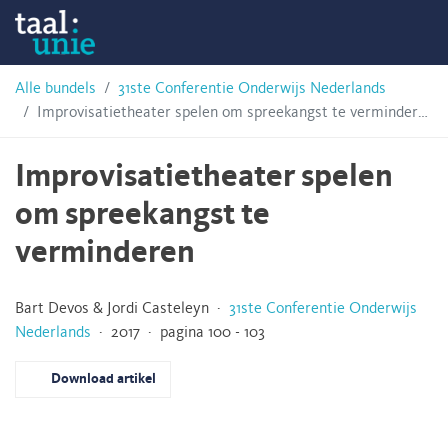
Skip
Taalunie
to
content
HSN-
Alle bundels
31ste Conferentie Onderwijs Nederlands
Improvisatietheater spelen om spreekangst te verminderen
archief
Improvisatietheater spelen
om spreekangst te
verminderen
Bart Devos & Jordi Casteleyn ·
31ste Conferentie Onderwijs
Nederlands
· 2017 · pagina 100 - 103
Download artikel