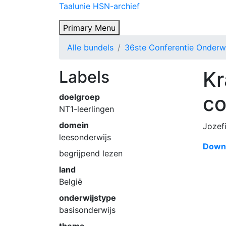
Skip
Taalunie HSN-archief
to
Primary Menu
content
Alle bundels
36ste Conferentie Onderw
Labels
Kr
co
doelgroep
NT1-leerlingen
domein
Jozef
leesonderwijs
Downl
begrijpend lezen
land
België
onderwijstype
basisonderwijs