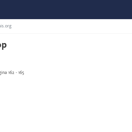
is.org
op
na 162 - 165