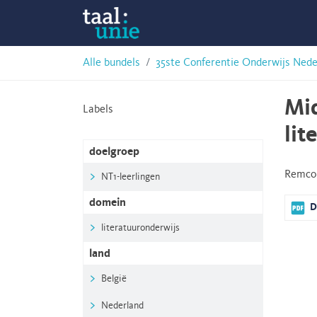
Skip
Taalunie
to
content
HSN-
Alle bundels
35ste Conferentie Onderwijs Nede
archief
Mi
Labels
lit
doelgroep
Remco 
NT1-leerlingen
domein
D
literatuuronderwijs
land
België
Nederland