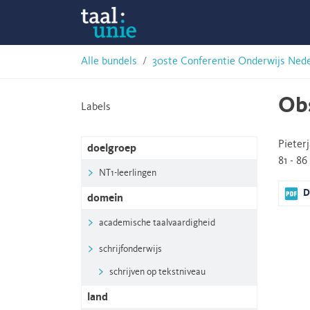
Skip
Taalunie
to
content
HSN-
Alle bundels
30ste Conferentie Onderwijs Ned
archief
Obs
Labels
Pieter
doelgroep
81 - 86
NT1-leerlingen
D
domein
academische taalvaardigheid
schrijfonderwijs
schrijven op tekstniveau
land