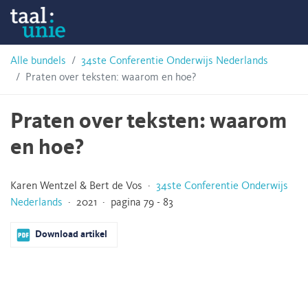
Skip
Taalunie
to
content
HSN-
Alle bundels
34ste Conferentie Onderwijs Nederlands
Praten over teksten: waarom en hoe?
archief
Praten over teksten: waarom
en hoe?
Karen Wentzel & Bert de Vos ·
34ste Conferentie Onderwijs
Nederlands
· 2021 · pagina 79 - 83
Download artikel