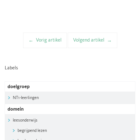
Vorig artikel
Volgend artikel
Artikelnavigatie
Labels
doelgroep
NT1-leerlingen
domein
leesonderwijs
begrijpend lezen