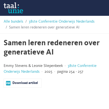
Skip
Taalunie
to
content
HSN-
Alle bundels
38ste Conferentie Onderwijs Nederlands
Samen leren redeneren over generatieve AI
archief
Samen leren redeneren over
generatieve AI
Emmy Stevens & Leonie Sliepenbeek ·
38ste Conferentie
Onderwijs Nederlands
· 2025 · pagina 254 - 257
Download artikel