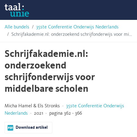
Skip
Taalunie
to
content
HSN-
Alle bundels
35ste Conferentie Onderwijs Nederlands
Schrijfakademie.nl: onderzoekend schrijfonderwijs voor middelbare scholen
archief
Schrijfakademie.nl:
onderzoekend
schrijfonderwijs voor
middelbare scholen
Micha Hamel & Els Stronks ·
35ste Conferentie Onderwijs
Nederlands
· 2021 · pagina 362 - 366
Download artikel