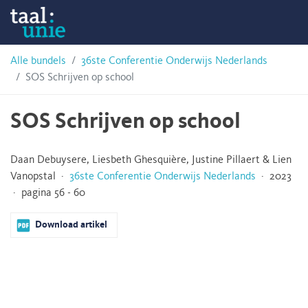
Skip
Taalunie
to
content
HSN-
Alle bundels
36ste Conferentie Onderwijs Nederlands
SOS Schrijven op school
archief
SOS Schrijven op school
Daan Debuysere, Liesbeth Ghesquière, Justine Pillaert & Lien
Vanopstal ·
36ste Conferentie Onderwijs Nederlands
· 2023
· pagina 56 - 60
Download artikel