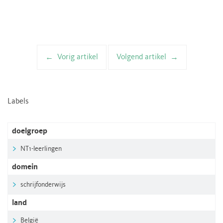
Vorig artikel
Volgend artikel
Artikelnavigatie
Labels
doelgroep
NT1-leerlingen
domein
schrijfonderwijs
land
België