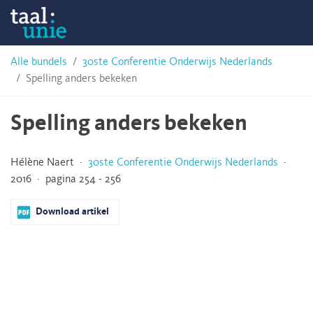
Skip
Taalunie
to
content
HSN-
Alle bundels
30ste Conferentie Onderwijs Nederlands
Spelling anders bekeken
archief
Spelling anders bekeken
Hélène Naert ·
30ste Conferentie Onderwijs Nederlands
·
2016 · pagina 254 - 256
Download artikel