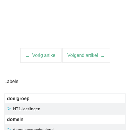
Vorig artikel
Volgend artikel
Artikelnavigatie
Labels
doelgroep
NT1-leerlingen
domein
domeinoverschrijdend