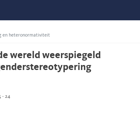
g en heteronormativiteit
 de wereld weerspiegeld
genderstereotypering
 - 24