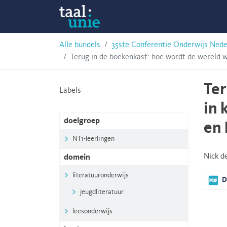
Skip
Taalunie
to
content
HSN-
Alle bundels
35ste Conferentie Onderwijs Nede
Terug in de boekenkast: hoe wordt de wereld 
archief
Ter
Labels
in 
doelgroep
en 
NT1-leerlingen
Nick d
domein
literatuuronderwijs
D
jeugdliteratuur
leesonderwijs