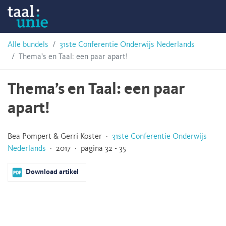
Skip
Taalunie
to
content
HSN-
Alle bundels
31ste Conferentie Onderwijs Nederlands
Thema's en Taal: een paar apart!
archief
Thema’s en Taal: een paar
apart!
Bea Pompert & Gerri Koster ·
31ste Conferentie Onderwijs
Nederlands
· 2017 · pagina 32 - 35
Download artikel