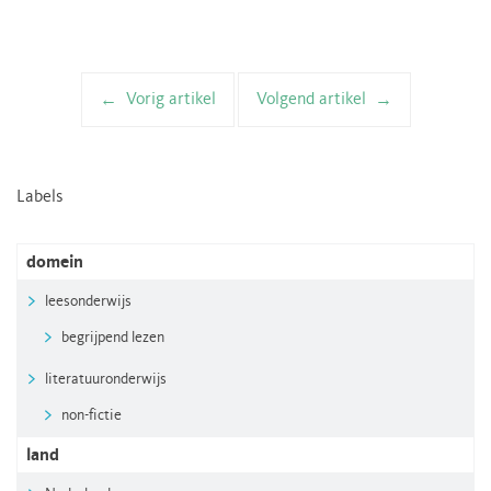
Vorig artikel
Volgend artikel
Artikelnavigatie
Labels
domein
leesonderwijs
begrijpend lezen
literatuuronderwijs
non-fictie
land