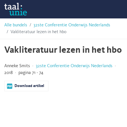
Skip
Taalunie
to
content
HSN-
Alle bundels
32ste Conferentie Onderwijs Nederlands
Vakliteratuur lezen in het hbo
archief
Vakliteratuur lezen in het hbo
Anneke Smits ·
32ste Conferentie Onderwijs Nederlands
·
2018 · pagina 71 - 74
Download artikel