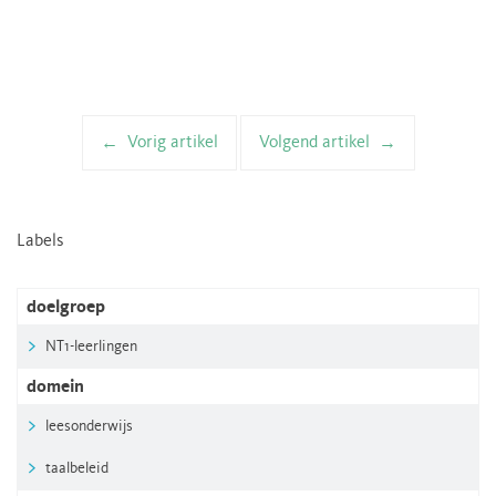
Vorig artikel
Volgend artikel
Artikelnavigatie
Labels
doelgroep
NT1-leerlingen
domein
leesonderwijs
taalbeleid