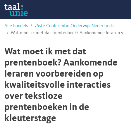
Skip
Taalunie
to
content
HSN-
Alle bundels
36ste Conferentie Onderwijs Nederlands
Wat moet ik met dat prentenboek? Aankomende leraren voorbereiden op kwaliteitsvolle interacties over tekstloze prentenboeken in de kleuterstage
archief
Wat moet ik met dat
prentenboek? Aankomende
leraren voorbereiden op
kwaliteitsvolle interacties
over tekstloze
prentenboeken in de
kleuterstage