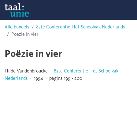
Skip
Taalunie
to
content
HSN-
Alle bundels
8ste Conferentie Het Schoolvak Nederlands
Poëzie in vier
archief
Poëzie in vier
Hilde Vandenbroucke ·
8ste Conferentie Het Schoolvak
Nederlands
· 1994 · pagina 199 - 200