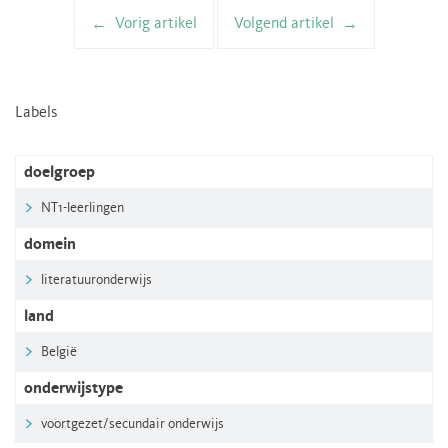
Vorig artikel
Volgend artikel
Artikelnavigatie
Labels
doelgroep
NT1-leerlingen
domein
literatuuronderwijs
land
België
onderwijstype
voortgezet/secundair onderwijs