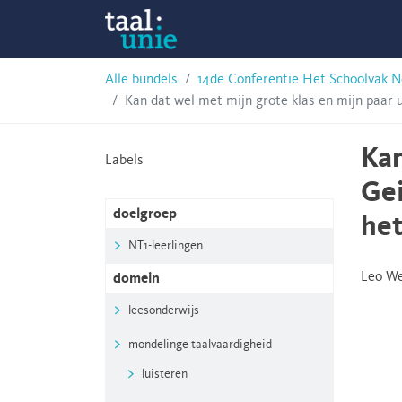
Skip
Taalunie
to
content
HSN-
Alle bundels
14de Conferentie Het Schoolvak N
Kan dat wel met mijn grote klas en mijn paar 
archief
Kan
Labels
Gei
doelgroep
het
NT1-leerlingen
Leo W
domein
leesonderwijs
mondelinge taalvaardigheid
luisteren