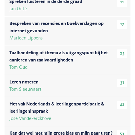
Spreken luisteren in de derde graad
11
Jan Gilté
Bespreken van recensies en boekverslagen op
17
internet gevonden
Marleen Lippens
Taalhandeling of thema als uitgangspunt bij het
25
aanleren van taalvaardigheden
Tom Oud
Leren noteren
31
Tom Sleeuwaert
Het vak Nederlands & leerlingenparticipatie &
41
leerlingeninspraak
José Vandekerckhove
Kan dat wel met mijn grote klas en mijn paar uren?
53