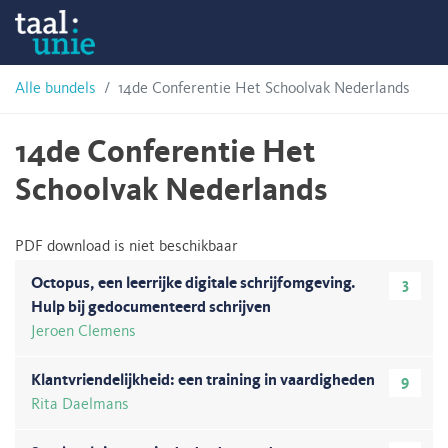
Skip
Taalunie
to
content
HSN-
Alle bundels
14de Conferentie Het Schoolvak Nederlands
archief
14de Conferentie Het
Schoolvak Nederlands
PDF download is niet beschikbaar
Octopus, een leerrijke digitale schrijfomgeving.
3
Hulp bij gedocumenteerd schrijven
Jeroen Clemens
Klantvriendelijkheid: een training in vaardigheden
9
Rita Daelmans