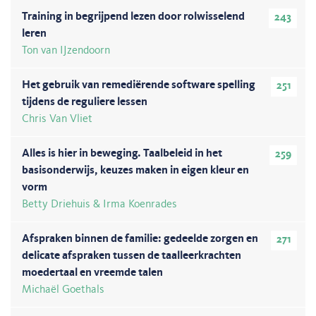
Training in begrijpend lezen door rolwisselend
243
leren
Ton van IJzendoorn
Het gebruik van remediërende software spelling
251
tijdens de reguliere lessen
Chris Van Vliet
Alles is hier in beweging. Taalbeleid in het
259
basisonderwijs, keuzes maken in eigen kleur en
vorm
Betty Driehuis & Irma Koenrades
Afspraken binnen de familie: gedeelde zorgen en
271
delicate afspraken tussen de taalleerkrachten
moedertaal en vreemde talen
Michaël Goethals