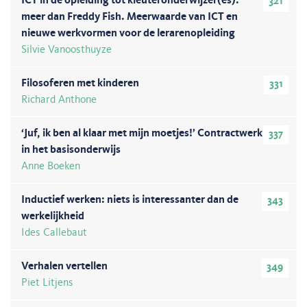
ICT in de opleiding tot kleuteronderwijzer(es):
321
meer dan Freddy Fish. Meerwaarde van ICT en
nieuwe werkvormen voor de lerarenopleiding
Silvie Vanoosthuyze
Filosoferen met kinderen
331
Richard Anthone
‘Juf, ik ben al klaar met mijn moetjes!’ Contractwerk
337
in het basisonderwijs
Anne Boeken
Inductief werken: niets is interessanter dan de
343
werkelijkheid
Ides Callebaut
Verhalen vertellen
349
Piet Litjens