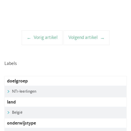
Vorig artikel
Volgend artikel
Artikelnavigatie
Labels
doelgroep
NT1-leerlingen
land
België
onderwijstype