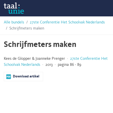
Skip
Taalunie
to
content
HSN-
Alle bundels
27ste Conferentie Het Schoolvak Nederlands
Schrijfmeters maken
archief
Schrijfmeters maken
Kees de Glopper & Joanneke Prenger ·
27ste Conferentie Het
Schoolvak Nederlands
· 2013 · pagina 86 - 89
Download artikel