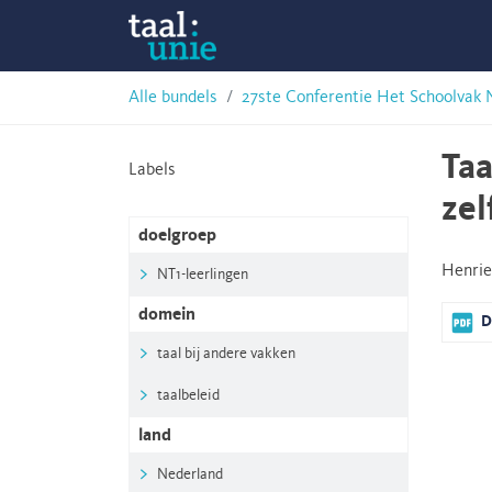
Skip
Taalunie
to
content
HSN-
Alle bundels
27ste Conferentie Het Schoolvak 
archief
Taa
Labels
zel
doelgroep
Henrie
NT1-leerlingen
domein
D
taal bij andere vakken
taalbeleid
land
Nederland