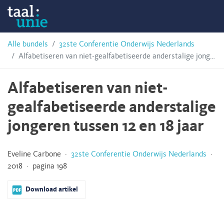
Skip
Taalunie
to
content
HSN-
Alle bundels
32ste Conferentie Onderwijs Nederlands
Alfabetiseren van niet-gealfabetiseerde anderstalige jongeren tussen 12 en 18 jaar
archief
Alfabetiseren van niet-
gealfabetiseerde anderstalige
jongeren tussen 12 en 18 jaar
Eveline Carbone ·
32ste Conferentie Onderwijs Nederlands
·
2018 · pagina 198
Download artikel