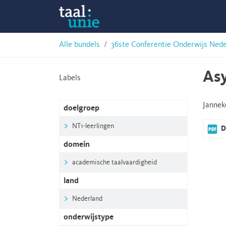
Skip
Taalunie
to
content
HSN-
Alle bundels
36ste Conferentie Onderwijs Ned
archief
As
Labels
Janne
doelgroep
NT1-leerlingen
D
domein
academische taalvaardigheid
land
Nederland
onderwijstype