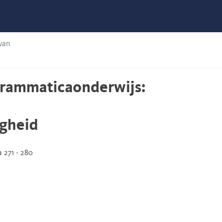
van
grammaticaonderwijs:
igheid
 271 - 280