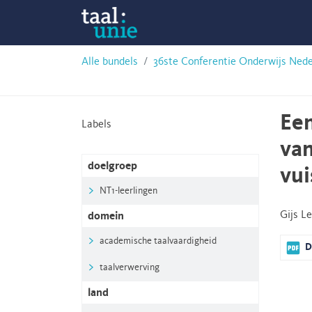
Skip
Taalunie
to
content
HSN-
Alle bundels
36ste Conferentie Onderwijs Ned
archief
Een
Labels
va
doelgroep
vui
NT1-leerlingen
Gijs L
domein
academische taalvaardigheid
D
taalverwerving
land