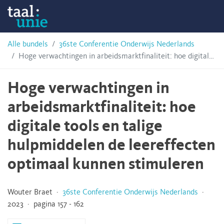
Skip
Taalunie
to
content
HSN-
Alle bundels
36ste Conferentie Onderwijs Nederlands
Hoge verwachtingen in arbeidsmarktfinaliteit: hoe digitale tools en talige hulpmiddelen de leereffecten optimaal kunnen stimuleren
archief
Hoge verwachtingen in
arbeidsmarktfinaliteit: hoe
digitale tools en talige
hulpmiddelen de leereffecten
optimaal kunnen stimuleren
Wouter Braet ·
36ste Conferentie Onderwijs Nederlands
·
2023 · pagina 157 - 162