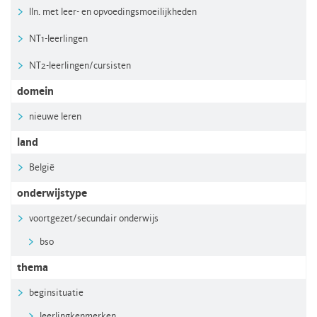
lln. met leer- en opvoedingsmoeilijkheden
NT1-leerlingen
NT2-leerlingen/cursisten
domein
nieuwe leren
land
België
onderwijstype
voortgezet/secundair onderwijs
bso
thema
beginsituatie
leerlingkenmerken