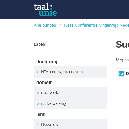
Skip
Taalunie
to
content
HSN-
Alle bundels
36ste Conferentie Onderwijs Ned
archief
Su
Labels
Megha
doelgroep
NT2-leerlingen/cursisten
D
domein
maatwerk
taalverwerving
land
Nederland