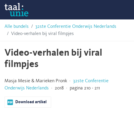
Skip
Taalunie
to
content
HSN-
Alle bundels
32ste Conferentie Onderwijs Nederlands
Video-verhalen bij viral filmpjes
archief
Video-verhalen bij viral
filmpjes
Masja Mesie & Marieken Pronk ·
32ste Conferentie
Onderwijs Nederlands
· 2018 · pagina 210 - 211
Download artikel